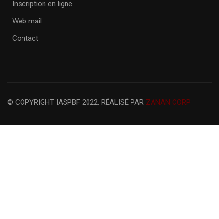
Inscription en ligne
Web mail
Contact
© COPYRIGHT IASPBF 2022. RÉALISÉ PAR
ZANAN CORP
Vous voulez devenir un étudiant a
IASP?
Rejoignez nos centaines d'étudiants